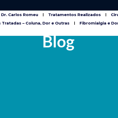
Dr. Carlos Romeu
Tratamentos Realizados
Cir
 Tratadas – Coluna, Dor e Outras
Fibromialgia e Do
Blog