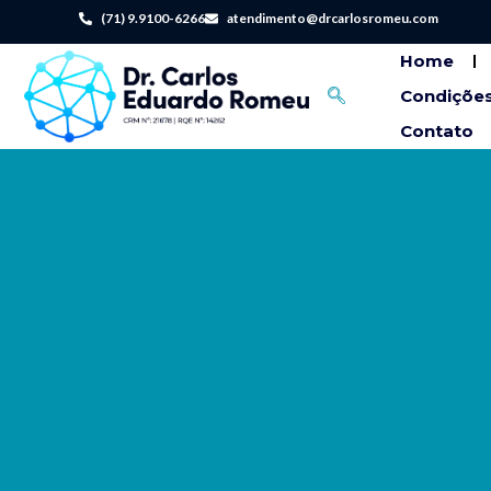
(71) 9.9100-6266
atendimento@drcarlosromeu.com
Home
Condições
Contato