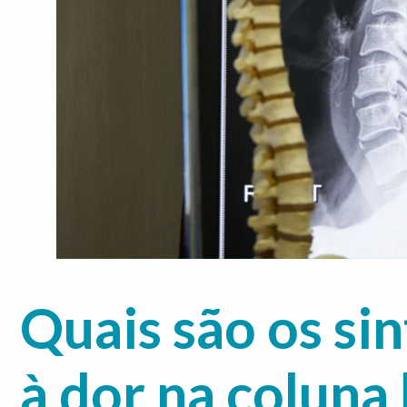
Quais são os si
à dor na coluna