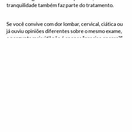
tranquilidade também faz parte do tratamento.
Se você convive com dor lombar, cervical, ciática ou
já ouviu opiniões diferentes sobre o mesmo exame,
a pergunta mais útil não é apenas “preciso operar?”.
A pergunta certa é: qual é a causa da minha dor e
qual estratégia oferece a melhor chance de
recuperar função com segurança?
Este artigo tem finalidade educativa e não substitui
a consulta médica. Se você convive com dor crônica
ou problemas de coluna, agende uma avaliação para
entender seu caso de forma individualizada.
Dr. Carlos Eduardo Romeu — Neurocirurgião |
CRM-BA 21678 | RQE 14262 Especialista em