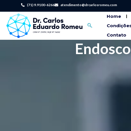
(71) 9.9100-6266
atendimento@drcarlosromeu.com
Home
Condições
Contato
Endoscop