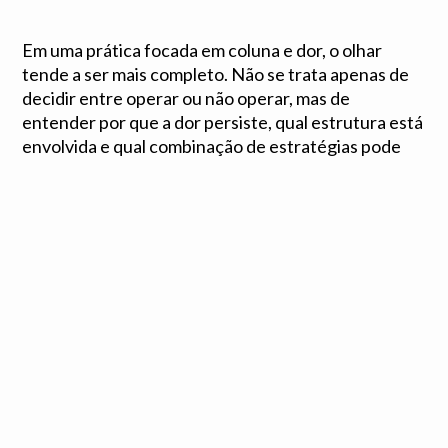
Em uma prática focada em coluna e dor, o olhar
tende a ser mais completo. Não se trata apenas de
decidir entre operar ou não operar, mas de
entender por que a dor persiste, qual estrutura está
envolvida e qual combinação de estratégias pode
oferecer alívio com menos agressividade.
Para muitos pacientes, esse cuidado muda o rumo
do tratamento. Reduz medo, melhora a
compreensão do problema e traz um caminho mais
claro para retomar movimento, autonomia e
qualidade de vida.
Se você vem adiando uma avaliação por receio de
receber indicação de cirurgia aberta, vale lembrar:
hoje existem recursos avançados para tratar muitos