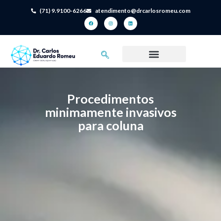
(71) 9.9100-6266
atendimento@drcarlosromeu.com
Dr. Carlos Romeu
Tratamentos Realizados
Condições Tratadas – Coluna, Dor e Outras
Fibromialgia e Dor Crônica
Locais de Atendimento
Procedimentos
minimamente invasivos
para coluna