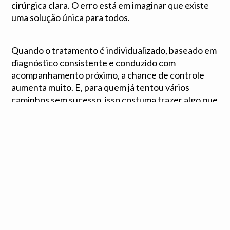
cirúrgica clara. O erro está em imaginar que existe
uma solução única para todos.
Quando o tratamento é individualizado, baseado em
diagnóstico consistente e conduzido com
acompanhamento próximo, a chance de controle
aumenta muito. E, para quem já tentou vários
caminhos sem sucesso, isso costuma trazer algo que
a dor prolongada vai tirando aos poucos: segurança
para voltar a viver com mais autonomia.
Se você convive com esse tipo de sintoma, não
normalize a dor nem aceite respostas genéricas por
tempo indefinido. Dor neuropática tem tratamento,
mas o melhor resultado costuma aparecer quando o
cuidado é especializado, preciso e feito no tempo
certo.