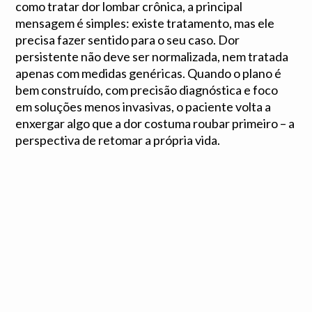
como tratar dor lombar crônica, a principal
mensagem é simples: existe tratamento, mas ele
precisa fazer sentido para o seu caso. Dor
persistente não deve ser normalizada, nem tratada
apenas com medidas genéricas. Quando o plano é
bem construído, com precisão diagnóstica e foco
em soluções menos invasivas, o paciente volta a
enxergar algo que a dor costuma roubar primeiro – a
perspectiva de retomar a própria vida.
Este artigo tem finalidade educativa e não substitui
a consulta médica. Se você convive com dor crônica
ou problemas de coluna, agende uma avaliação para
entender seu caso de forma individualizada.
Dr. Carlos Eduardo Romeu — Neurocirurgião |
CRM-BA 21678 | RQE 14262 Especialista em